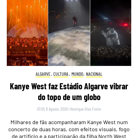
ALGARVE
,
CULTURA
,
MUNDO
,
NACIONAL
Kanye West faz Estádio Algarve vibrar
do topo de um globo
07:55 8 Agosto, 2026
|
Henrique Dias Freire
Milhares de fãs acompanharam Kanye West num
concerto de duas horas, com efeitos visuais, fogo
de artifício e a participação da filha North West