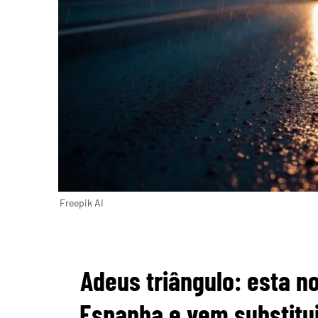
Freepik AI
Adeus triângulo: esta n
Espanha e vem substitui