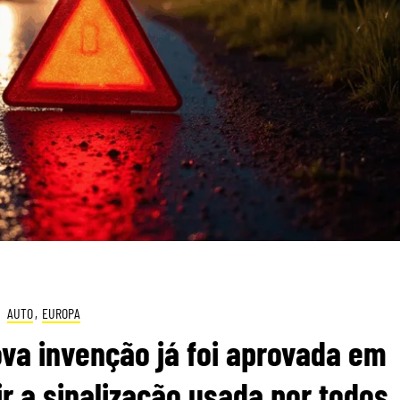
AUTO
,
EUROPA
ova invenção já foi aprovada em
r a sinalização usada por todos