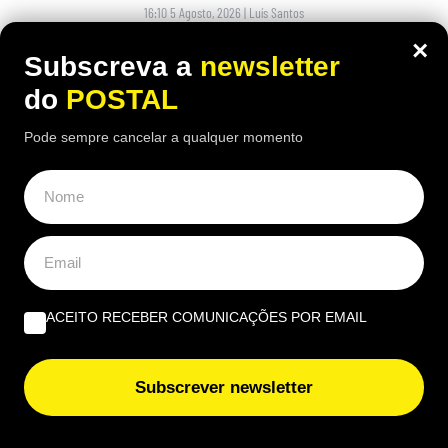
16:10 5 Agosto, 2026
|
Luís Santos
×
Reformada espanhola revela como consegue gerir
Subscreva a
newsletter
mensalmente uma pensão de 1.100 euros perante
do
POSTAL
preços cada vez mais elevados
Pode sempre cancelar a qualquer momento
ACEITO RECEBER COMUNICAÇÕES POR EMAIL
Subscrever newsletter