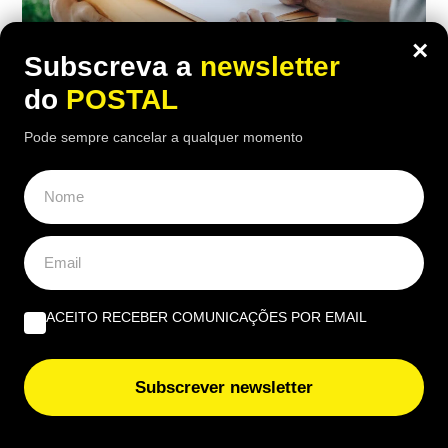
×
Subscreva a
newsletter
do
POSTAL
Pode sempre cancelar a qualquer momento
ECONOMIA
,
EUROPE DIRECT ALGARVE
,
MUNDO
,
NACIONAL
Nova taxa em compras online ‘apanha’
europeus de surpresa: União Europeia
esclarece quem não deve pagar
23:00 8 Agosto, 2026
|
João Luís
ACEITO RECEBER COMUNICAÇÕES POR EMAIL
Uma taxa criada para encomendas de baixo valor
está a gerar dúvidas entre quem compra fora da
Subscrever newsletter
União Europeia