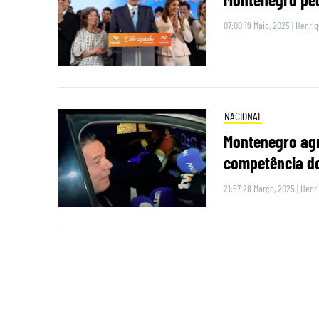
07:00 19 Maio, 2025
|
Henriq
NACIONAL
Montenegro agr
competência do
21:57 28 Março, 2025
|
Henri