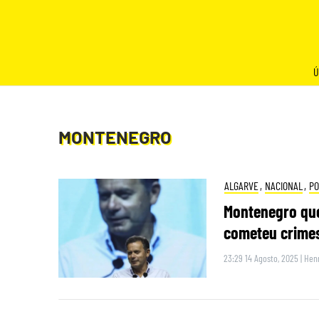
Skip
to
content
Ú
MONTENEGRO
ALGARVE
,
NACIONAL
,
PO
Montenegro que
cometeu crime
23:29 14 Agosto, 2025
|
Henr