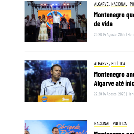
ALGARVE
,
NACIONAL
,
PO
Montenegro que
de vida
23:20 14 Agosto, 2025
|
Henr
ALGARVE
,
POLÍTICA
Montenegro anu
Algarve até iní
22:28 14 Agosto, 2025
|
Henr
NACIONAL
,
POLÍTICA
Montenegro ped