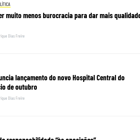
LÍTICA
r muito menos burocracia para dar mais qualidad
ique Dias Freire
ncia lançamento do novo Hospital Central do
cio de outubro
ique Dias Freire
e responsabilidade “às oposições”