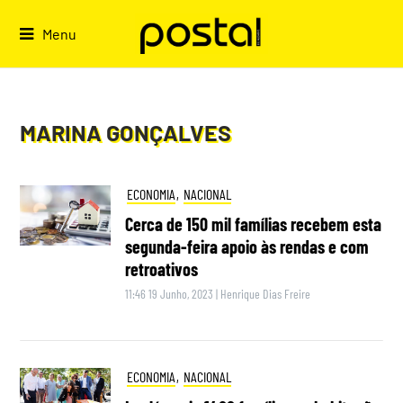
Skip
to
Menu
content
MARINA GONÇALVES
ECONOMIA
,
NACIONAL
Cerca de 150 mil famílias recebem esta
segunda-feira apoio às rendas e com
retroativos
11:46 19 Junho, 2023
|
Henrique Dias Freire
ECONOMIA
,
NACIONAL