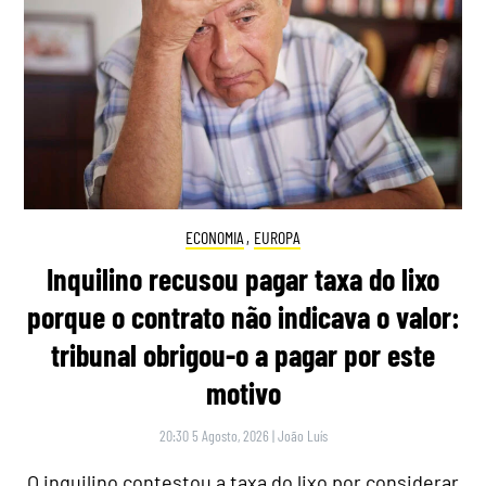
ECONOMIA
,
EUROPA
Inquilino recusou pagar taxa do lixo
porque o contrato não indicava o valor:
tribunal obrigou-o a pagar por este
motivo
20:30 5 Agosto, 2026
|
João Luís
O inquilino contestou a taxa do lixo por considerar