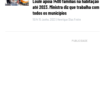
Loulé apoia 1400 famílias na habitação
até 2023. Ministra diz que trabalha com
todos os municípios
10:14 15 Junho, 2023
|
Henrique Dias Freire