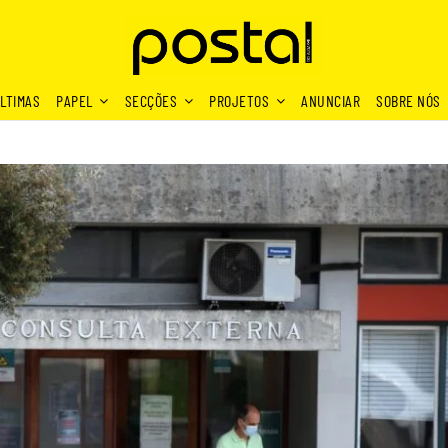
LTIMAS
PAPEL
SECÇÕES
PROJETOS
ANUNCIAR
SOBRE NÓS