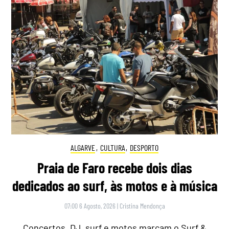
ALGARVE
,
CULTURA
,
DESPORTO
Praia de Faro recebe dois dias
dedicados ao surf, às motos e à música
07:00 6 Agosto, 2026
|
Cristina Mendonça
Concertos, DJ, surf e motos marcam o Surf &