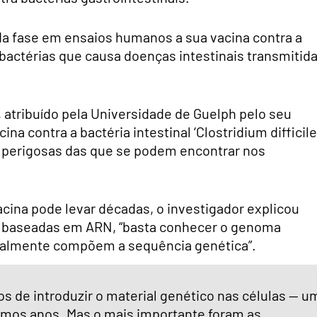
a fase em ensaios humanos a sua vacina contra a
 bactérias que causa doenças intestinais transmitid
 atribuído pela Universidade de Guelph pelo seu
 contra a bactéria intestinal ‘Clostridium difficile
mais perigosas das que se podem encontrar nos
ina pode levar décadas, o investigador explicou
19 baseadas em ARN, “basta conhecer o genoma
teralmente compõem a sequência genética”.
s de introduzir o material genético nas células — u
timos anos. Mas o mais importante foram as