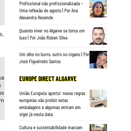
Profissional não profissionalizada –
Uma reflexão de agosto | Por Ana
Alexandra Resende
Quando viver no Algarve se torna um
s,
luxo | Por João Rúben Silva
Um olho no burro, outro no cigano | Por
José Figueiredo Santos
sa
EUROPE DIRECT ALGARVE
s
us
União Europeia ‘aperta’: novas regras
am
europeias vão proibir estas
embalagens e algumas entram em
vigor já nesta data
Cultura e sustentabilidade marcam