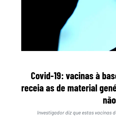
Covid-19: vacinas à bas
receia as de material gené
não
Investigador diz que estas vacinas