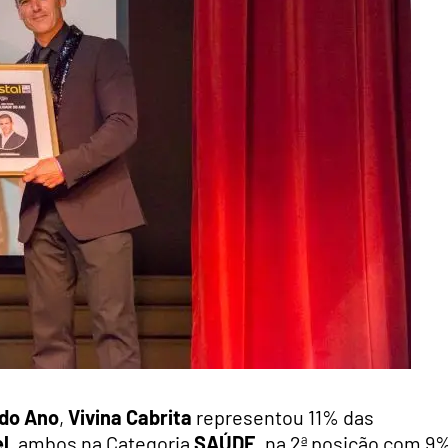
 do Ano
,
Vivina Cabrita
representou 11% das
l
, ambos na Categoria
SAÚDE
, na 2ª posição com 9