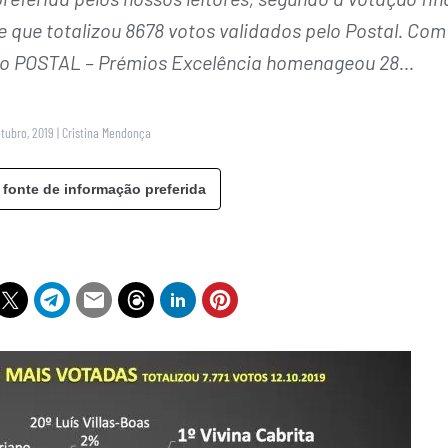
e que totalizou 8678 votos validados pelo Postal. Com
do POSTAL – Prémios Excelência homenageou 28…
utubro, 2019
|
Cristina Mendonça
 fonte de informação preferida