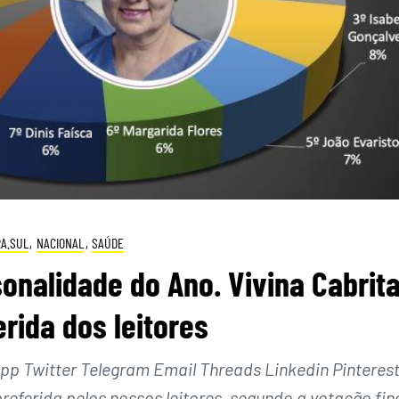
A.SUL
,
NACIONAL
,
SAÚDE
onalidade do Ano. Vivina Cabrit
erida dos leitores
 Twitter Telegram Email Threads Linkedin Pinteres
referida pelos nossos leitores, segundo a votação fin