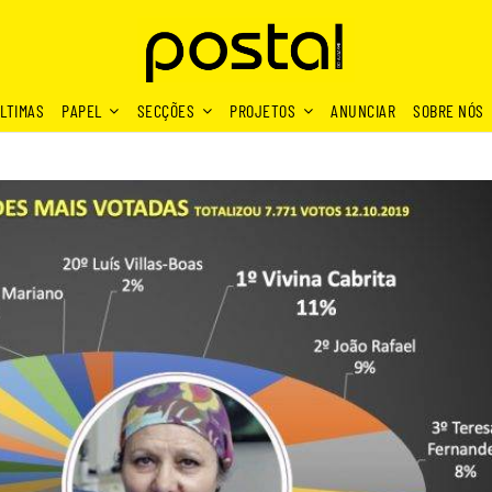
LTIMAS
PAPEL
SECÇÕES
PROJETOS
ANUNCIAR
SOBRE NÓS