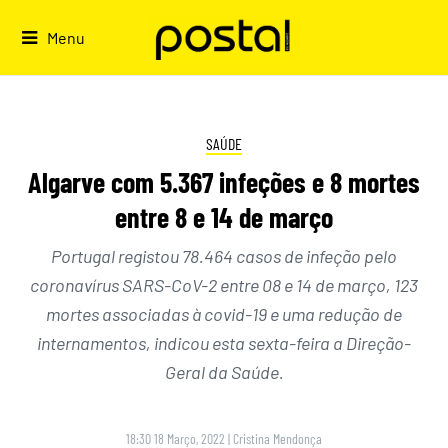
Skip
to
Menu
content
SAÚDE
Algarve com 5.367 infeções e 8 mortes
entre 8 e 14 de março
Portugal registou 78.464 casos de infeção pelo
coronavírus SARS-CoV-2 entre 08 e 14 de março, 123
mortes associadas à covid-19 e uma redução de
internamentos, indicou esta sexta-feira a Direção-
Geral da Saúde.
18:30 18 Março, 2022
|
Cristina Mendonça