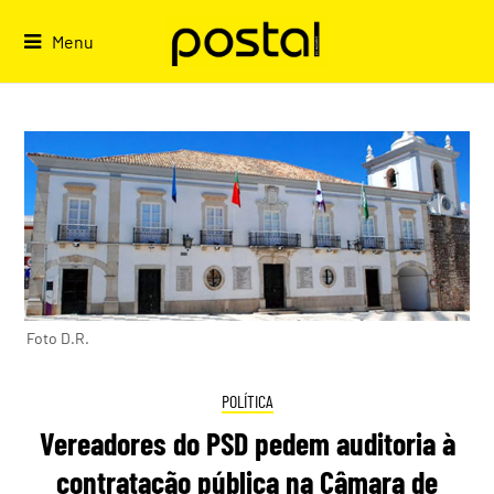
Skip
to
Menu
content
Foto D.R.
POLÍTICA
Vereadores do PSD pedem auditoria à
contratação pública na Câmara de