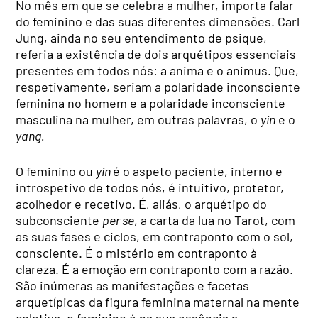
No mês em que se celebra a mulher, importa falar
do feminino e das suas diferentes dimensões. Carl
Jung, ainda no seu entendimento de psique,
referia a existência de dois arquétipos essenciais
presentes em todos nós: a anima e o animus. Que,
respetivamente, seriam a polaridade inconsciente
feminina no homem e a polaridade inconsciente
masculina na mulher, em outras palavras, o
yin
e o
yang.
O feminino ou
yin
é o aspeto paciente, interno e
introspetivo de todos nós, é intuitivo, protetor,
acolhedor e recetivo. É, aliás, o arquétipo do
subconsciente
per se
, a carta da lua no Tarot, com
as suas fases e ciclos, em contraponto com o sol,
consciente. É o mistério em contraponto à
clareza. É a emoção em contraponto com a razão.
São inúmeras as manifestações e facetas
arquetípicas da figura feminina maternal na mente
coletiva, o feminino é na sua essência a