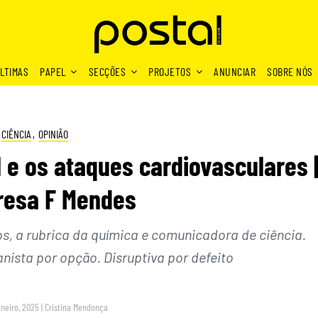
LTIMAS
PAPEL
SECÇÕES
PROJETOS
ANUNCIAR
SOBRE NÓS
CIÊNCIA
,
OPINIÃO
l e os ataques cardiovasculares 
resa F Mendes
s, a rubrica da química e comunicadora de ciência.
nista por opção. Disruptiva por defeito
aneiro, 2025
|
Cristina Mendonça