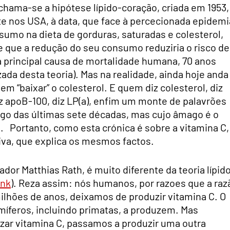
 chama-se a hipótese lípido-coração, criada em 1953,
te nos USA, à data, que face à percecionada epidemi
umo na dieta de gorduras, saturadas e colesterol,
e que a redução do seu consumo reduziria o risco de
a principal causa de mortalidade humana, 70 anos
ada desta teoria). Mas na realidade, ainda hoje anda
m “baixar” o colesterol. E quem diz colesterol, diz
z apoB-100, diz LP(a), enfim um monte de palavrões
go das últimas sete décadas, mas cujo âmago é o
l. Portanto, como esta crónica é sobre a vitamina C,
iva, que explica os mesmos factos.
ador Matthias Rath, é muito diferente da teoria lípid
ink
). Reza assim: nós humanos, por razoes que a raz
ilhões de anos, deixamos de produzir vitamina C. O
míferos, incluindo primatas, a produzem. Mas
izar vitamina C, passamos a produzir uma outra