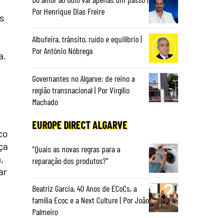
Por Henrique Dias Freire
es
Albufeira, trânsito, ruído e equilíbrio |
Por António Nóbrega
a.
Governantes no Algarve: de reino a
região transnacional | Por Virgílio
Machado
EUROPE DIRECT ALGARVE
co
ça
“Quais as novas regras para a
,
reparação dos produtos?”
ar
Beatriz Garcia, 40 Anos de ECoCs, a
família Ecoc e a Next Culture | Por João
Palmeiro