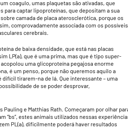
e um coagulo, umas plaquetas são ativadas, que
para captar lipoproteínas, que depositam a sua
 sobre camada de placa aterosclerótica, porque os
, sim, comprovadamente associada com os possíveis
asculares cerebrais.
teína de baixa densidade, que está nas placas
sim LP(a), que é uma prima, mas que é tipo super-
e acopolou uma glicoproteína pegajosa enorme
zona, é um penso, porque não queremos aquilo a
 difícil tirarem-na de lá. Que interessante – uma
 possibilidade de se poder desprovar,
s Pauling e Matthias Rath. Começaram por olhar par
am “bs”, estes animais utilizados nessas experiência
azem PL(a), dificilmente poderá haver resultados