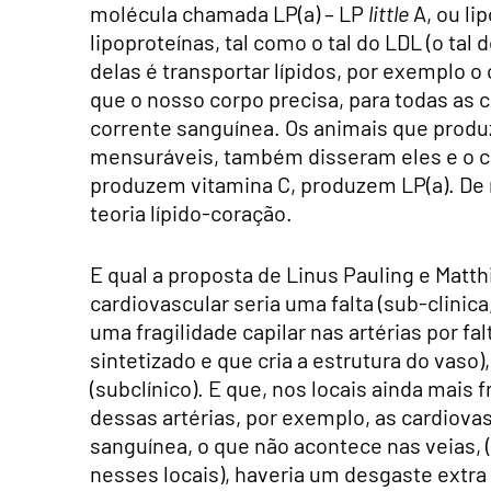
molécula chamada LP(a) – LP
little
A, ou li
lipoproteínas, tal como o tal do LDL (o tal
delas é transportar lípidos, por exemplo 
que o nosso corpo precisa, para todas as 
corrente sanguínea. Os animais que prod
mensuráveis, também disseram eles e o c
produzem vitamina C, produzem LP(a). De r
teoria lípido-coração.
E qual a proposta de Linus Pauling e Matt
cardiovascular seria uma falta (sub-clinica
uma fragilidade capilar nas artérias por fa
sintetizado e que cria a estrutura do va
(subclínico). E que, nos locais ainda mais
dessas artérias, por exemplo, as cardiov
sanguínea, o que não acontece nas veias, (
nesses locais), haveria um desgaste extra 