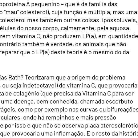
poproteina A pequenino – que é da família das
 do “mau” colesterol), cuja função é múltipla, mas uma
o colesterol mas também outras coisas lipossoluveis,
células do nosso corpo, calmamente, pela aquosa
uzem vitamina C, não produzem LP(a), em quantidad
ontrário também é verdade, os animais que não
eparar que o LP(a) desta teoria é o mesmo do da
hias Rath? Teorizaram que a origem do problema
, ou seja indetectavel) de vitamina C, que provocaria
lta de colagénio (que precisa da Vitamina C para ser
so), uma doença, bem conhecida, chamada escorbuto
 frágeis, como por exemplo nas curvas ou bifurcaçõe
asculares, onde há remoinhos e mais pressão
e por isso é que não se observa placa ateroscleróti
que provocaria uma inflamação. E o resto da históri