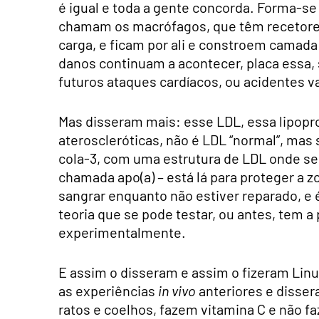
é igual e toda a gente concorda. Forma-s
chamam os macrófagos, que têm recetores 
carga, e ficam por ali e constroem camada
danos continuam a acontecer, placa essa
futuros ataques cardíacos, ou acidentes v
Mas disseram mais: esse LDL, essa lipopro
ateroscleróticas, não é LDL “normal”, mas 
cola-3, com uma estrutura de LDL onde s
chamada apo(a) – está lá para proteger a 
sangrar enquanto não estiver reparado, e é
teoria que se pode testar, ou antes, tem a
experimentalmente.
E assim o disseram e assim o fizeram Linu
as experiências
in vivo
anteriores e disser
ratos e coelhos, fazem vitamina C e não f