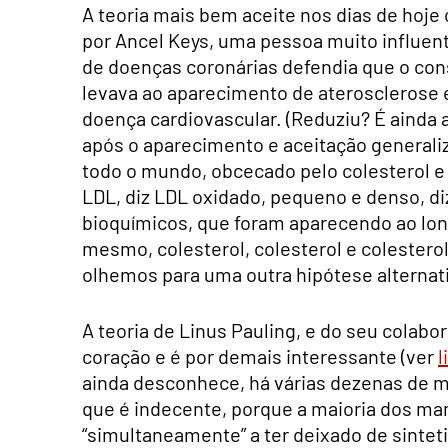
A teoria mais bem aceite nos dias de hoje
por Ancel Keys, uma pessoa muito influen
de doenças coronárias defendia que o cons
levava ao aparecimento de aterosclerose 
doença cardiovascular. (Reduziu? É ainda 
após o aparecimento e aceitação generaliz
todo o mundo, obcecado pelo colesterol e e
LDL, diz LDL oxidado, pequeno e denso, di
bioquímicos, que foram aparecendo ao lon
mesmo, colesterol, colesterol e colestero
olhemos para uma outra hipótese alternat
A teoria de Linus Pauling, e do seu colabor
coração e é por demais interessante (ver
l
ainda desconhece, há várias dezenas de m
que é indecente, porque a maioria dos ma
“simultaneamente” a ter deixado de sintet