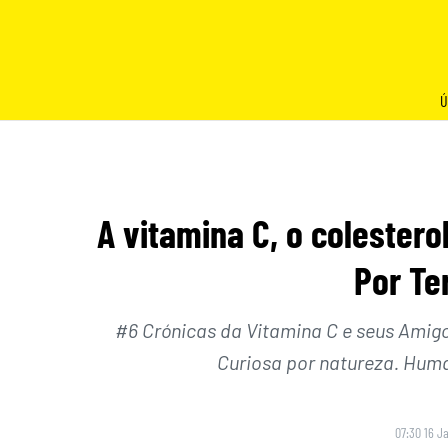
Skip
to
content
Ú
A vitamina C, o colestero
Por Te
#6 Crónicas da Vitamina C e seus Amigo
Curiosa por natureza. Huma
07:30 16 J