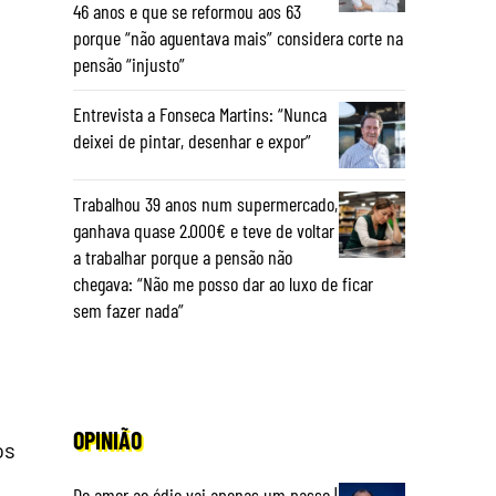
46 anos e que se reformou aos 63
porque “não aguentava mais” considera corte na
pensão “injusto”
Entrevista a Fonseca Martins: “Nunca
deixei de pintar, desenhar e expor”
Trabalhou 39 anos num supermercado,
ganhava quase 2.000€ e teve de voltar
a trabalhar porque a pensão não
chegava: “Não me posso dar ao luxo de ficar
sem fazer nada”
OPINIÃO
os
Do amor ao ódio vai apenas um passo |