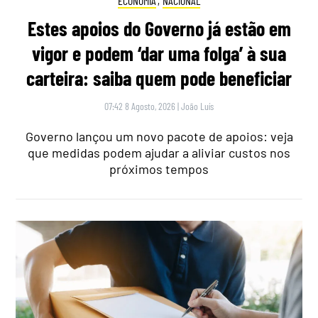
ECONOMIA
,
NACIONAL
Estes apoios do Governo já estão em
vigor e podem ‘dar uma folga’ à sua
carteira: saiba quem pode beneficiar
07:42 8 Agosto, 2026
|
João Luís
Governo lançou um novo pacote de apoios: veja
que medidas podem ajudar a aliviar custos nos
próximos tempos