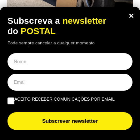
×
Subscreva a
newsletter
do
POSTAL
AUTO
Pode sempre cancelar a qualquer momento
Viu um carro estacionado com cartão
nas rodas? Este é o motivo (e não tem
a ver com animais)
15:50 4 Agosto, 2026
|
Rubén Gonçalves
Muitos condutores colocam pedaços de cartão
ACEITO RECEBER COMUNICAÇÕES POR EMAIL
junto às rodas dos carros estacionados ao sol
Subscrever newsletter