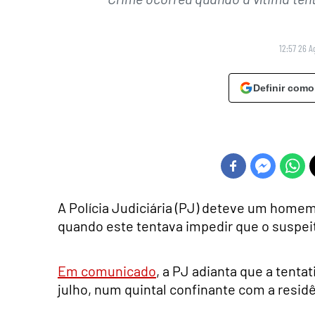
12:57 26 A
Definir como
A Polícia Judiciária (PJ) deteve um home
quando este tentava impedir que o suspei
Em comunicado
, a PJ adianta que a tentat
julho, num quintal confinante com a residê