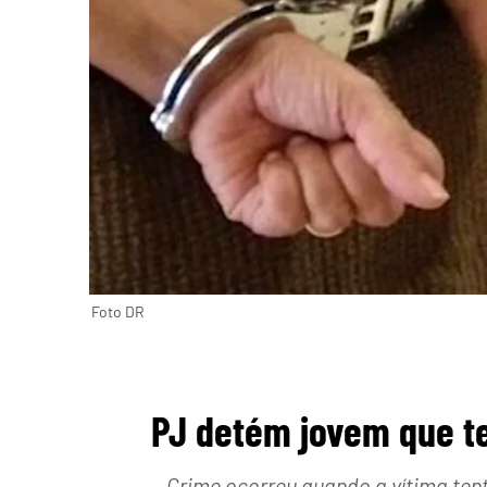
Foto DR
PJ detém jovem que t
Crime ocorreu quando a vítima tent