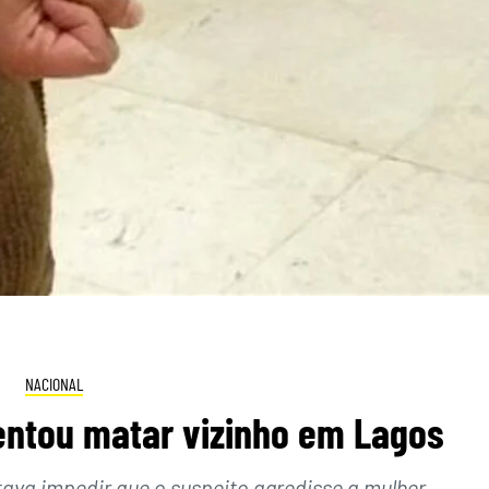
NACIONAL
entou matar vizinho em Lagos
ava impedir que o suspeito agredisse a mulher.