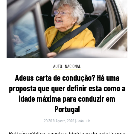
AUTO
,
NACIONAL
Adeus carta de condução? Há uma
proposta que quer definir esta como a
idade máxima para conduzir em
Portugal
20:30 9 Agosto, 2026
|
João Luís
Petição pública levanta a hipótese de existir uma