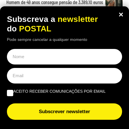
Homem de 49 anos consegue pensão de 3.389,10 euros
e 90.675,80 euros em retroativos por lhe ser
×
reconhecida incapacidade permanente após Segurança
Subscreva a
newsletter
Social a ter recusado: tribunal teve decisão final
do
POSTAL
Mulher divorcia-se e recebe 45 mil euros do ex-marido
Pode sempre cancelar a qualquer momento
por 15 anos de trabalho doméstico: tribunal teve
‘palavra final’
OPINIÃO
ACEITO RECEBER COMUNICAÇÕES POR EMAIL
Governantes no Algarve: de reino a região transnacional
| Por Virgílio Machado
Subscrever newsletter
O que fazer quando tudo arde? Impedir os bombeiros
voluntários de serem precários | Por Cobramor