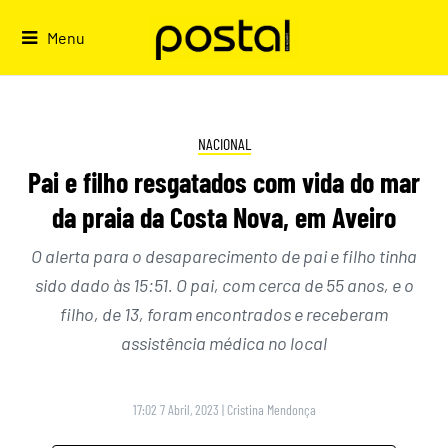
Skip
to
Menu
content
NACIONAL
Pai e filho resgatados com vida do mar
da praia da Costa Nova, em Aveiro
O alerta para o desaparecimento de pai e filho tinha
sido dado às 15:51. O pai, com cerca de 55 anos, e o
filho, de 13, foram encontrados e receberam
assistência médica no local
17:02 7 Abril, 2023
|
Cristina Mendonça