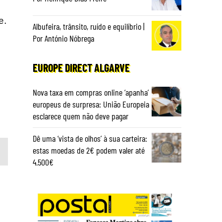
e.
Albufeira, trânsito, ruído e equilíbrio |
Por António Nóbrega
EUROPE DIRECT ALGARVE
Nova taxa em compras online ‘apanha’
europeus de surpresa: União Europeia
esclarece quem não deve pagar
Dê uma ‘vista de olhos’ à sua carteira:
estas moedas de 2€ podem valer até
4.500€