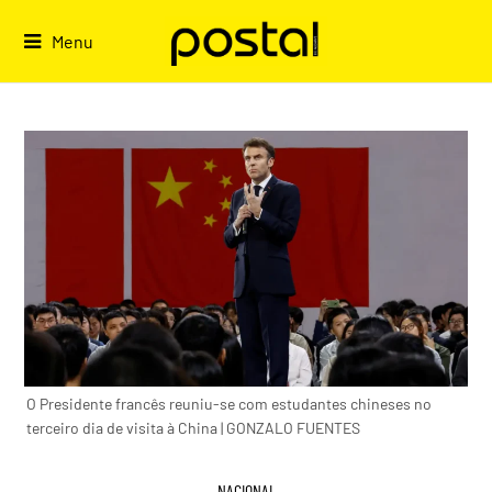
Skip
to
Menu
content
O Presidente francês reuniu-se com estudantes chineses no
terceiro dia de visita à China | GONZALO FUENTES
NACIONAL