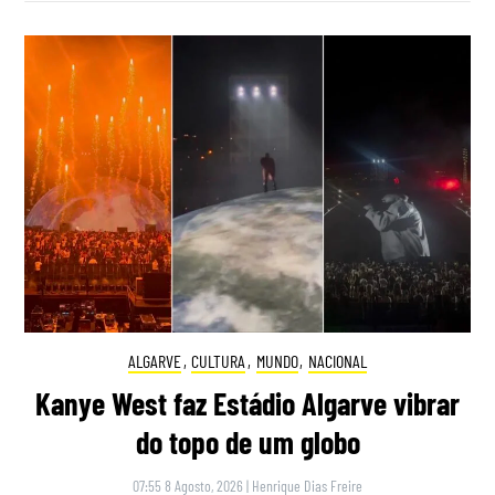
ALGARVE
,
CULTURA
,
MUNDO
,
NACIONAL
Kanye West faz Estádio Algarve vibrar
do topo de um globo
07:55 8 Agosto, 2026
|
Henrique Dias Freire