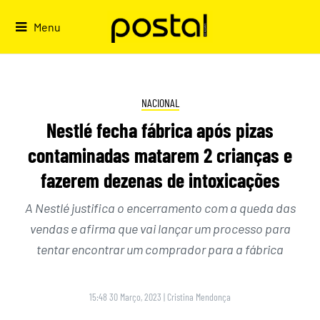
Skip
to
Menu
content
NACIONAL
Nestlé fecha fábrica após pizas
contaminadas matarem 2 crianças e
fazerem dezenas de intoxicações
A Nestlé justifica o encerramento com a queda das
vendas e afirma que vai lançar um processo para
tentar encontrar um comprador para a fábrica
15:48 30 Março, 2023
|
Cristina Mendonça