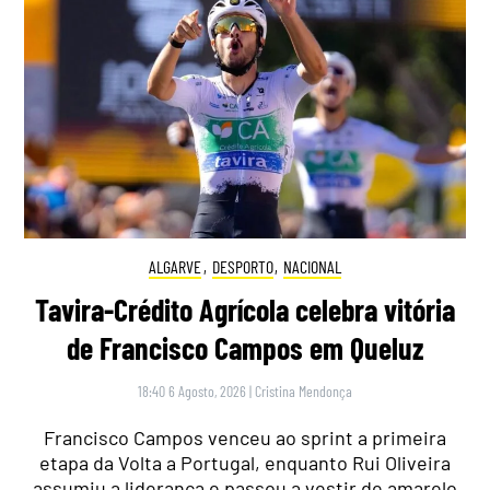
ALGARVE
,
DESPORTO
,
NACIONAL
Tavira-Crédito Agrícola celebra vitória
de Francisco Campos em Queluz
18:40 6 Agosto, 2026
|
Cristina Mendonça
Francisco Campos venceu ao sprint a primeira
etapa da Volta a Portugal, enquanto Rui Oliveira
assumiu a liderança e passou a vestir de amarelo