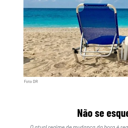
Foto DR
Não se esqu
O atual regime de mudança da hora é regu