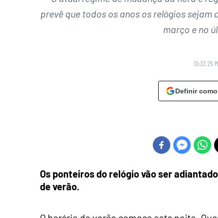
prevê que todos os anos os relógios sejam
março e no ú
10:33 25 
Definir como
Os ponteiros do relógio vão ser adiantad
de verão.
O horário de verão começa esta noite. Quan