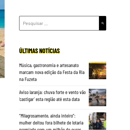
PESQUISAR
POR:
ÚLTIMAS NOTÍCIAS
Música, gastronomia e artesanato
marcam nova edição da Festa da Ria
na Fuzeta
Aviso laranja: chuva forte e vento vão
‘castigar’ esta região até esta data
“Milagrosamente, ainda inteiro”:
mulher deitou fora bilhete de lotaria
premiado com um milhão de euros