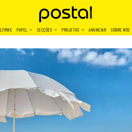
LTIMAS
PAPEL
SECÇÕES
PROJETOS
ANUNCIAR
SOBRE NÓS