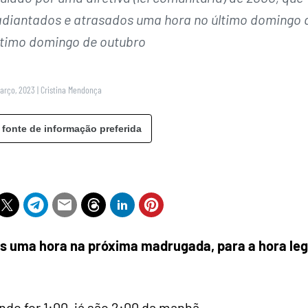
 adiantados e atrasados uma hora no último domingo 
ltimo domingo de outubro
Março, 2023
|
Cristina Mendonça
 fonte de informação preferida
os uma hora na próxima madrugada, para a hora leg
do for 1:00, já são 2:00 da manhã.