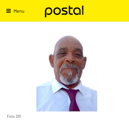
Skip
to
Menu
content
Foto DR