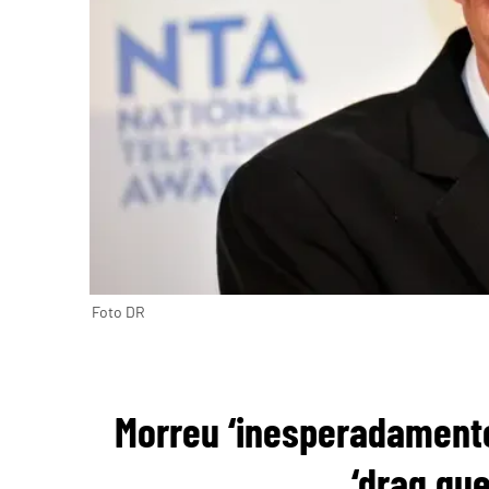
Foto DR
Morreu ‘inesperadamente
‘drag que