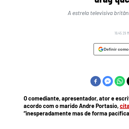
A estrela televisiva britâ
16:45 29 
Definir como
O comediante, apresentador, ator e escrit
acordo com o marido Andre Portasio,
cit
“inesperadamente mas de forma pacífica”