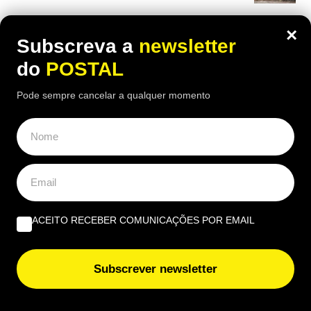
EUROPE DIRECT ALGARVE
×
Subscreva a
newsletter
“Quais as novas regras para a reparação dos produtos?”
do
POSTAL
Pode sempre cancelar a qualquer momento
Beatriz Garcia, 40 Anos de ECoCs, a família Ecoc e a
Next Culture | Por João Palmeiro
ACEITO RECEBER COMUNICAÇÕES POR EMAIL
Subscrever newsletter