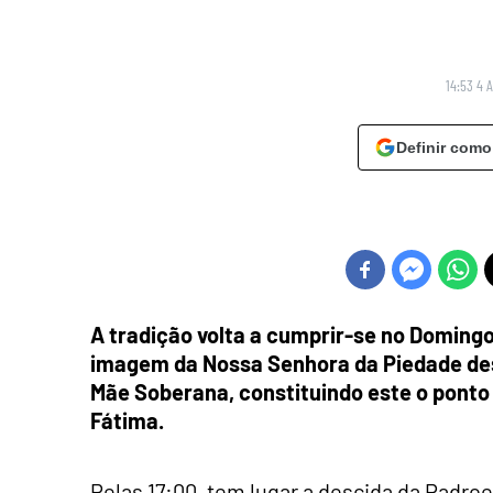
14:53 4 A
Definir como
A tradição volta a cumprir-se no Domingo 
imagem da Nossa Senhora da Piedade desc
Mãe Soberana, constituindo este o ponto 
Fátima.
Pelas 17:00, tem lugar a descida da Padroe