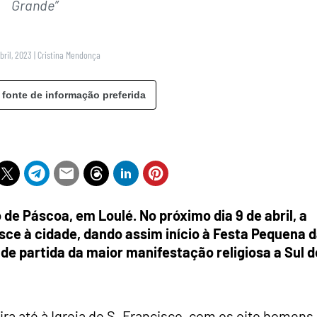
Grande”
bril, 2023
|
Cristina Mendonça
 fonte de informação preferida
de Páscoa, em Loulé. No próximo dia 9 de abril, a
e à cidade, dando assim início à Festa Pequena 
de partida da maior manifestação religiosa a Sul d
ira até à Igreja de S. Francisco, com os oito homens