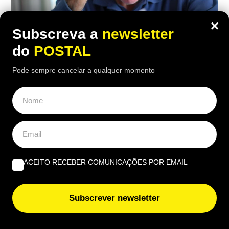
×
Subscreva a
newsletter
do
POSTAL
ECONOMIA
,
EUROPA
,
NACIONAL
Pode sempre cancelar a qualquer momento
Carpinteiro reformado de 91 anos com
incapacidade vê Segurança Social
recusar-lhe subida da pensão de 850€
para 1.547€: caso foi ‘parar’ a tribunal
ACEITO RECEBER COMUNICAÇÕES POR EMAIL
12:30 7 Agosto, 2026
|
Daniel Fallows
Justiça recusou aumentar a pensão de um
carpinteiro de 91 anos, apesar das várias cirurgias
Subscrever newsletter
e limitações físicas