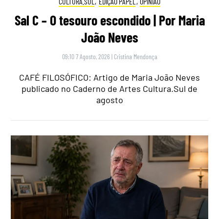
CULTURA.SUL
,
EDIÇÃO PAPEL
,
OPINIÃO
Sal C – O tesouro escondido | Por Maria
João Neves
09:10 7 Agosto, 2026
|
Cristina Mendonça
CAFÉ FILOSÓFICO: Artigo de Maria João Neves
publicado no Caderno de Artes Cultura.Sul de
agosto