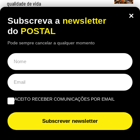
qualidade de vida
×
Usa o Multibanco? Especialistas alertam para este
Subscreva a
newsletter
gesto que deve evitar depois de fazer uma operação
do
POSTAL
Pode sempre cancelar a qualquer momento
OPINIÃO
A marca Sporting em todo o mundo está a crescer atrás
de Ronaldo | Por Paulo Freitas do Amaral
ACEITO RECEBER COMUNICAÇÕES POR EMAIL
Do amor ao ódio vai apenas um passo | Por Henrique
Dias Freire
Subscrever newsletter
Albufeira, trânsito, ruído e equilíbrio | Por António
Nóbrega