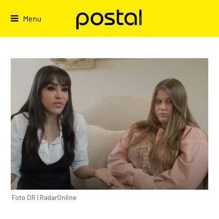
Skip
to
Menu
content
Foto DR | RadarOnline