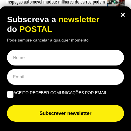
Inspeção automóvel mudou: milhares de carros podem
reprovar mesmo sem avarias visíveis
×
Subscreva a
newsletter
Jovem de 20 anos fica em prisão preventiva por tráfico
do
POSTAL
de droga em Vila do Bispo
Pode sempre cancelar a qualquer momento
Lídia Jorge e Dino D’Santiago são embaixadores da
candidatura Loulé Capital da Cultura 2028
Estádio Algarve recebe Kanye West em nova digressão
internacional
ACEITO RECEBER COMUNICAÇÕES POR EMAIL
Chuva volta a Portugal neste dia e estas serão as
regiões mais afetadas
Subscrever newsletter