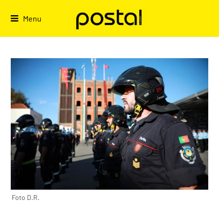
Skip
to
Menu
content
Foto D.R.