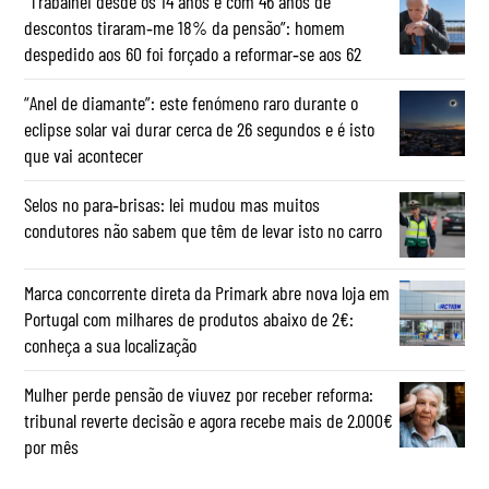
“Trabalhei desde os 14 anos e com 46 anos de
descontos tiraram‑me 18% da pensão”: homem
despedido aos 60 foi forçado a reformar‑se aos 62
“Anel de diamante”: este fenómeno raro durante o
eclipse solar vai durar cerca de 26 segundos e é isto
que vai acontecer
Selos no para‑brisas: lei mudou mas muitos
condutores não sabem que têm de levar isto no carro
Marca concorrente direta da Primark abre nova loja em
Portugal com milhares de produtos abaixo de 2€:
conheça a sua localização
Mulher perde pensão de viuvez por receber reforma:
tribunal reverte decisão e agora recebe mais de 2.000€
por mês