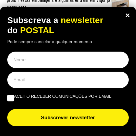
nesta data
×
Subscreva a
newsletter
Cultura e sustentabilidade marcam terceira edição da
Al-Bauhaus Dream Academy
do
POSTAL
Pode sempre cancelar a qualquer momento
ACEITO RECEBER COMUNICAÇÕES POR EMAIL
Subscrever newsletter