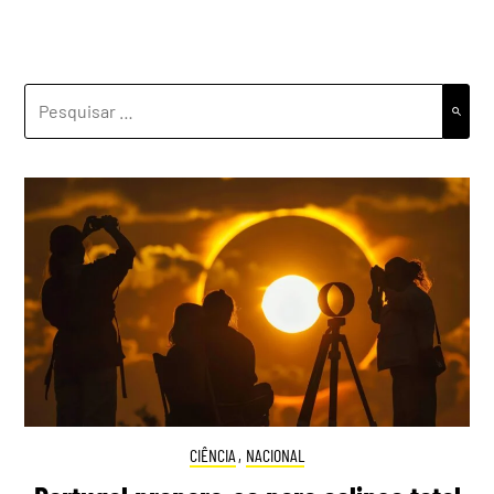
PESQUISAR
POR:
CIÊNCIA
,
NACIONAL