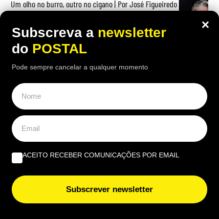
Um olho no burro, outro no cigano | Por José Figueiredo
Santos
×
Subscreva a
newsletter
EUROPE DIRECT ALGARVE
do
POSTAL
Pode sempre cancelar a qualquer momento
União Europeia ‘aperta’: novas regras europeias vão
proibir estas embalagens e algumas entram em vigor já
nesta data
Cultura e sustentabilidade marcam terceira edição da
Al-Bauhaus Dream Academy
ACEITO RECEBER COMUNICAÇÕES POR EMAIL
Subscrever newsletter