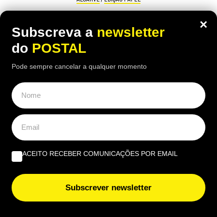
Crise em Ceuta leva a reforço da
×
Subscreva a
newsletter
vigilância marítima no Algarve
do
POSTAL
08:05 8 Agosto, 2026
|
Cristina Mendonça
Pode sempre cancelar a qualquer momento
Patrulhas diárias por mar e terra reforçaram a
vigilância no litoral algarvio, após a entrada em
massa de migrantes vindos de Marrocos em Ceuta
ACEITO RECEBER COMUNICAÇÕES POR EMAIL
Subscrever newsletter