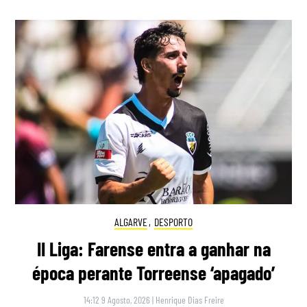
ALGARVE
,
DESPORTO
II Liga: Farense entra a ganhar na
época perante Torreense ‘apagado’
14:12 9 Agosto, 2026
|
Henrique Dias Freire