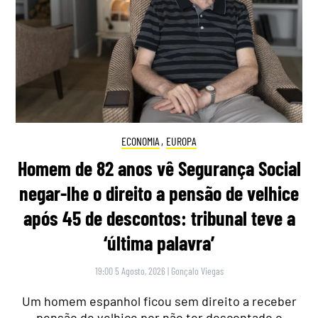
ECONOMIA
,
EUROPA
Homem de 82 anos vê Segurança Social
negar-lhe o direito a pensão de velhice
após 45 de descontos: tribunal teve a
‘última palavra’
19:00 5 Agosto, 2026
|
Gonçalo Viegas
Um homem espanhol ficou sem direito a receber
pensão de velhice por não ter descontado o