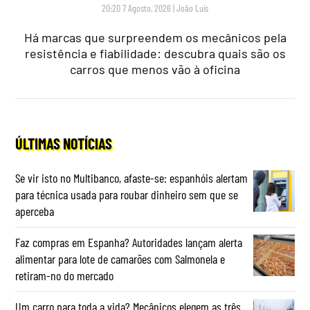
20:20 7 Agosto, 2026
|
João Luís
Há marcas que surpreendem os mecânicos pela
resistência e fiabilidade: descubra quais são os
carros que menos vão à oficina
ÚLTIMAS NOTÍCIAS
Se vir isto no Multibanco, afaste-se: espanhóis alertam
para técnica usada para roubar dinheiro sem que se
aperceba
Faz compras em Espanha? Autoridades lançam alerta
alimentar para lote de camarões com Salmonela e
retiram-no do mercado
Um carro para toda a vida? Mecânicos elegem as três