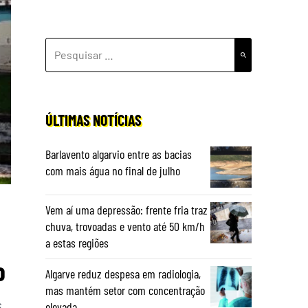
PESQUISAR
POR:
ÚLTIMAS NOTÍCIAS
Barlavento algarvio entre as bacias
com mais água no final de julho
Vem aí uma depressão: frente fria traz
chuva, trovoadas e vento até 50 km/h
a estas regiões
o
Algarve reduz despesa em radiologia,
mas mantém setor com concentração
s
elevada