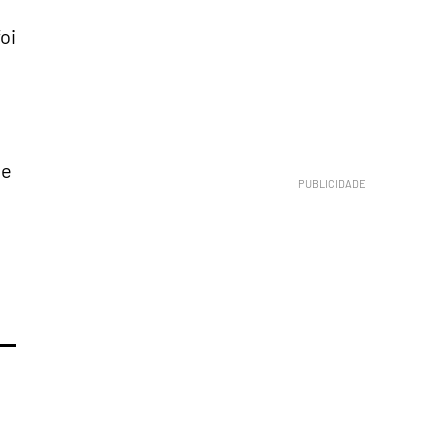
oi
de