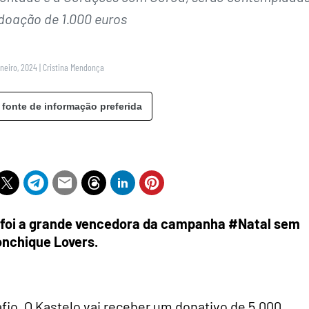
oação de 1.000 euros
aneiro, 2024
|
Cristina Mendonça
 fonte de informação preferida
 foi a grande vencedora da campanha #Natal sem
onchique Lovers.
io, O Kastelo vai receber um donativo de 5.000