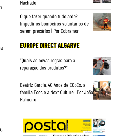
Machado
m
O que fazer quando tudo arde?
Impedir os bombeiros voluntários de
serem precários | Por Cobramor
EUROPE DIRECT ALGARVE
oa
“Quais as novas regras para a
reparação dos produtos?”
Beatriz Garcia, 40 Anos de ECoCs, a
família Ecoc e a Next Culture | Por João
Palmeiro
o,