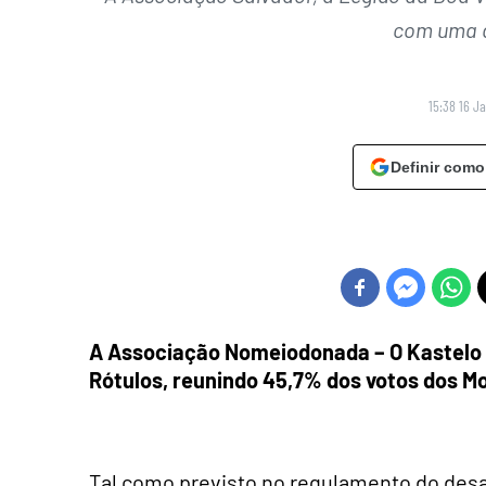
com uma d
15:38 16 J
Definir como
A Associação Nomeiodonada – O Kastelo
Rótulos, reunindo 45,7% dos votos dos M
Tal como previsto no regulamento do desaf