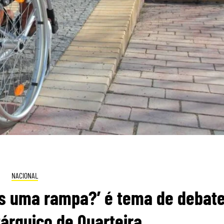
NACIONAL
as uma rampa?’ é tema de debat
árquico de Quarteira