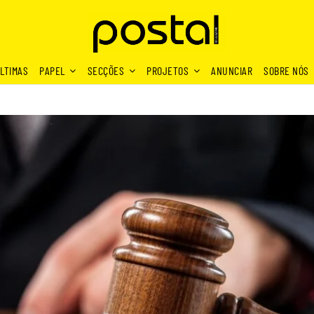
LTIMAS
PAPEL
SECÇÕES
PROJETOS
ANUNCIAR
SOBRE NÓS