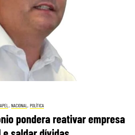
PAPEL
,
NACIONAL
,
POLÍTICA
ónio pondera reativar empresa
 e saldar dívidas