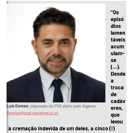
“Os
episó
dios
lamen
táveis
acum
ulam-
se
(…).
Desde
a
troca
de
cadáv
Luís Gomes
, deputado do PSD eleito pelo Algarve
eres,
lfgomes@psd.parlamento.pt
que
levou
à cremação indevida de um deles, a cinco (!)