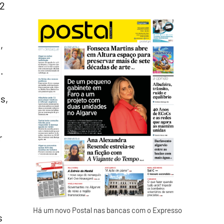
,2
,
.
s,
r
Há um novo Postal nas bancas com o Expresso
s