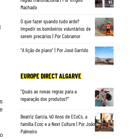
Machado
O que fazer quando tudo arde?
l
Impedir os bombeiros voluntários de
serem precários | Por Cobramor
“A lição de piano” | Por José Garrido
EUROPE DIRECT ALGARVE
e
“Quais as novas regras para a
reparação dos produtos?”
es
e
Beatriz Garcia, 40 Anos de ECoCs, a
família Ecoc e a Next Culture | Por João
Palmeiro
do