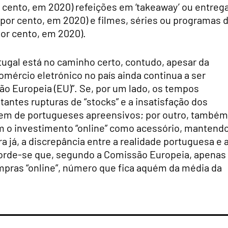
r cento, em 2020) refeições em ‘takeaway’ ou entreg
2 por cento, em 2020) e filmes, séries ou programas 
por cento, em 2020).
gal está no caminho certo, contudo, apesar da
omércio eletrónico no país ainda continua a ser
ião Europeia (EU)”. Se, por um lado, os tempos
tantes rupturas de “stocks” e a insatisfação dos
em de portugueses apreensivos; por outro, também
 o investimento “online” como acessório, mantend
ara já, a discrepância entre a realidade portuguesa e 
corde-se que, segundo a Comissão Europeia, apenas
pras “online”, número que fica aquém da média da