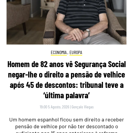
ECONOMIA
,
EUROPA
Homem de 82 anos vê Segurança Social
negar-lhe o direito a pensão de velhice
após 45 de descontos: tribunal teve a
‘última palavra’
19:00 5 Agosto, 2026
|
Gonçalo Viegas
Um homem espanhol ficou sem direito a receber
pensão de velhice por não ter descontado o
suficiente nos 15 anos anteriores à reforma