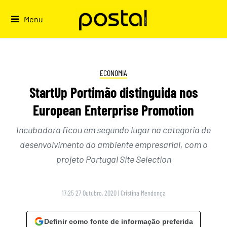
Skip
to
Menu
content
ECONOMIA
StartUp Portimão distinguida nos
European Enterprise Promotion
Incubadora ficou em segundo lugar na categoria de
desenvolvimento do ambiente empresarial, com o
projeto Portugal Site Selection
17:25 27 Outubro, 2020
|
Cristina Mendonça
Definir como fonte de informação preferida