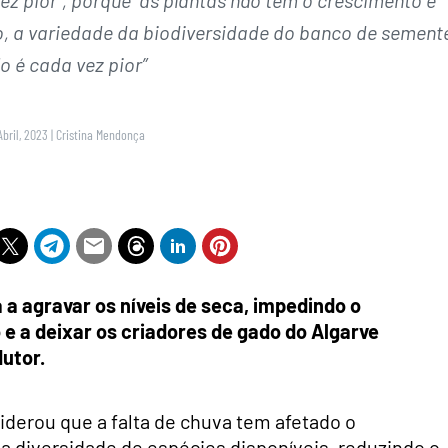
, a variedade da biodiversidade do banco de sement
o é cada vez pior”
Abril, 2023
|
Cristina Mendonça
á a agravar os níveis de seca, impedindo o
 a deixar os criadores de gado do Algarve
utor.
derou que a falta de chuva tem afetado o
 diversidade de espécies disponíveis, reduzindo o