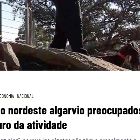
CONOMIA
,
NACIONAL
no nordeste algarvio preocupado
ro da atividade
ez pior”, porque “as plantas não têm o crescimento e