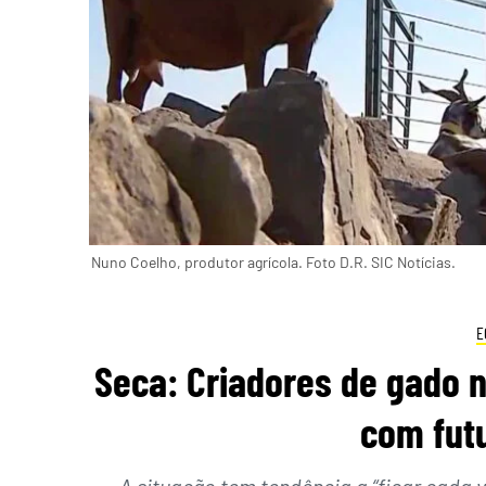
Nuno Coelho, produtor agrícola. Foto D.R. SIC Notícias.
E
Seca: Criadores de gado 
com futu
A situação tem tendência a “ficar cada v