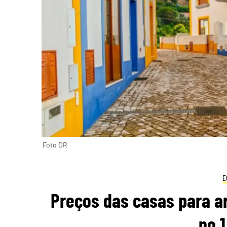
Foto DR
E
Preços das casas para a
no 1