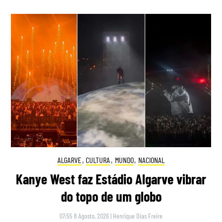
ALGARVE
,
CULTURA
,
MUNDO
,
NACIONAL
Kanye West faz Estádio Algarve vibrar
do topo de um globo
07:55 8 Agosto, 2026
|
Henrique Dias Freire