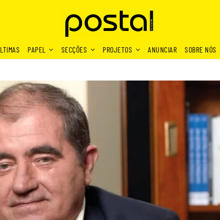
LTIMAS
PAPEL
SECÇÕES
PROJETOS
ANUNCIAR
SOBRE NÓS