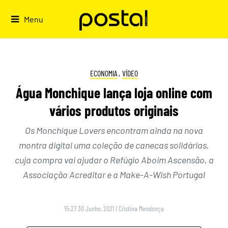
Skip
to
Menu
content
ECONOMIA
,
VÍDEO
Água Monchique lança loja online com
vários produtos originais
Os Monchique Lovers encontram ainda na nova
montra digital uma coleção de canecas solidárias,
cuja compra vai ajudar o Refúgio Aboim Ascensão, a
Associação Acreditar e a Make-A-Wish Portugal
15:27 30 Junho, 2021
|
Cristina Mendonça