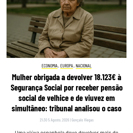
ECONOMIA
,
EUROPA
,
NACIONAL
Mulher obrigada a devolver 18.123€ à
Segurança Social por receber pensão
social de velhice e de viuvez em
simultâneo: tribunal analisou o caso
21:30 5 Agosto, 2026
|
Gonçalo Viegas
Uma viúva espanhola deve devolver mais de